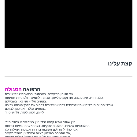
קצת עלינו
הרפואה
הסגולה
גלי טל-חן מתקשרת, מאבחנת ומרפאה אינטואיטיבית.
כולנו חווים זמנים בהם אנו זקוקים ליעוץ, הכוונה, לתמיכה, ולפתיחת חסימות.
בזמנים אלה - אני כאן, בשבילכם.
שבילי החיים מובילים אותנו לצמתים בהם אנו צריכים לבחור את הדרך הנכונה עבורנו.
בצמתים הללו – אני כאן, לצדכם.
לייעץ, לכוון, לעזור, ולהושיט יד.
אין שאלה שהיא קטנה מידי, אין בעיה שהיא גדולה מידי:
התלבטויות אישיות, החלטות עסקיות, בעיות זוגיות ובעיות בריאות.
אני יכולה לתת לכם תשובות ברורות ואמינות לשאלות אלו.
אני מתמחה באבחון בעיות ובפתרונן בעזרת תקשור,
במידת הצורך אני מלווה את הטיפול בכלים נוספים: